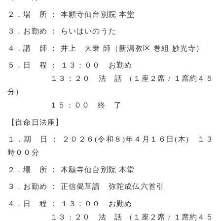
２．場 所 ： 本願寺仙台別院 本堂
３．お勤め ： らいはいのうた
４．講 師 ： 井上 大乗 師（新潟教区 巻組 妙光寺）
５．日 程 ： １３：００ お勤め
１３：２０ 法 話 （１座２席 / １席約４５
分）
１５：００ 終 了
【御命日法座】
１．期 日 ： ２０２６(令和８)年４月１６日(木) １３
時００分
２．場 所 ： 本願寺仙台別院 本堂
３．お勤め ： 正信偈草譜 弥陀成仏六首引
４．日 程 ： １３：００ お勤め
１３：２０ 法 話 （１座２席 / １席約４５